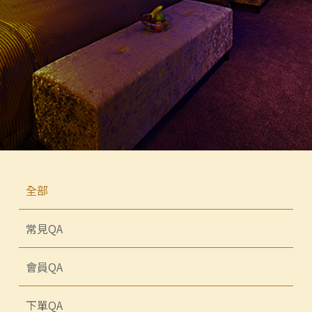
全部
常見QA
會員QA
下單QA